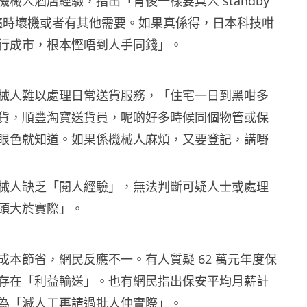
械人酒店經驗，指出「背後一樣要真人 standby
以免隨時壞機或者有其他需要。如果真係得，日本科技咁
行成市，根本慳唔到人手同錢」。
械人難以處理日常送貨服務，「住宅一日到黑咁多
貨，順豐淘寶送貨員，呢啲好多時候同個物管或保
眼色就知道。如果係機械人麻煩，又要登記，講嘢
械人缺乏「閱人經驗」，無法判斷可疑人士或處理
頭大於實際」。
成本節省，網民反應不一。有人質疑 62 萬元年度保
存在「利益輸送」。也有網民指出保安平均月薪計
為「減人工再請過批人仲實際」。