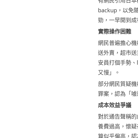
有網民引用日本機
backup，
勁，一早開到成
實際操作困難
網民普遍擔心機
送外賣，超市送
安員打個手勢、
又慢」。
部分網民質疑機
罪案，認為「噱
成本效益爭議
對於通告聲稱的
養費過高，懷疑
算似乎偏高，認