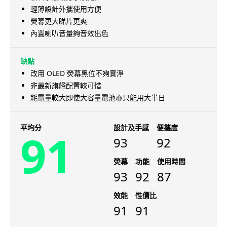
輕薄設計外攜使用方便
熒幕更大睇片更爽
內置喇叭音量夠音效出色
缺點
改用 OLED 熒幕黑位不夠實淨
非最新旗艦配置較可惜
耗電量較大即使大容量電池亦只能用大半日
平均分
設計及手感
便攜度
91
93
92
熒幕
功能
使用時間
93
92
87
效能
性價比
91
91