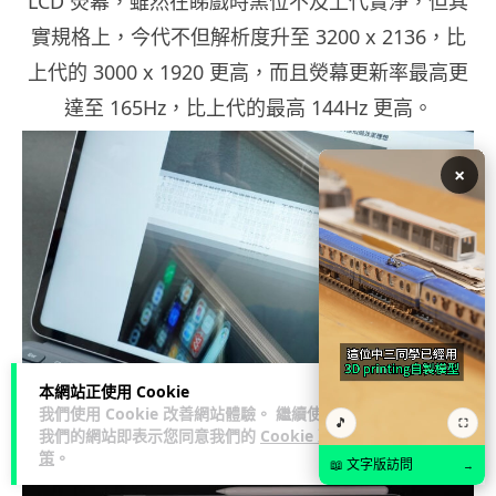
LCD 熒幕，雖然在睇戲時黑位不及上代實淨，但其
實規格上，今代不但解析度升至 3200 x 2136，比
上代的 3000 x 1920 更高，而且熒幕更新率最高更
達至 165Hz，比上代的最高 144Hz 更高。
×
本網站正使用 Cookie
▲超高更新率令用家快速翻動頁面時，仍能清晰看
我們使用 Cookie 改善網站體驗。 繼續使用
🎵
⛶
我們的網站即表示您同意我們的
Cookie 政
到細字顯示。
策
。
📖 文字版訪問
→