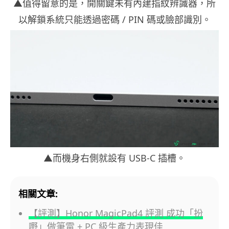
▲值得留意的是，開關鍵未有內建指紋辨識器，所
以解鎖系統只能透過密碼 / PIN 碼或臉部識別。
▲而機身右側就設有 USB-C 插槽。
相關文章:
【評測】Honor MagicPad4 評測 成功「扮
嘢」做筆電 + PC 級生產力表現佳