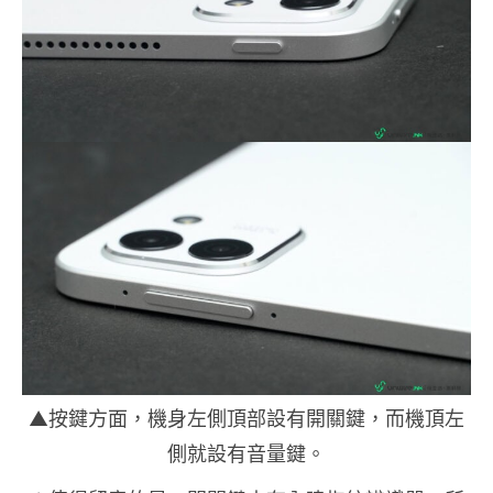
▲按鍵方面，機身左側頂部設有開關鍵，而機頂左
側就設有音量鍵。