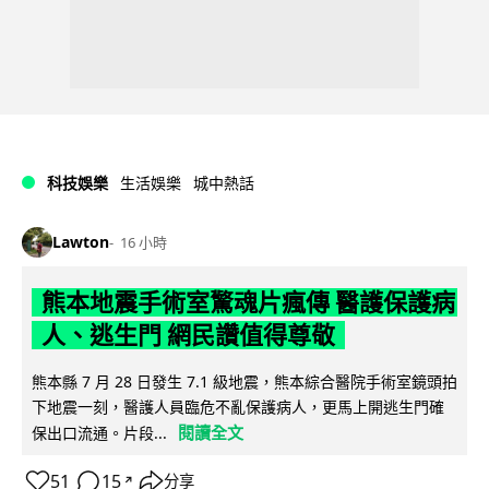
科技娛樂
生活娛樂
城中熱話
Lawton
16 小時
熊本地震手術室驚魂片瘋傳 醫護保護病
人、逃生門 網民讚值得尊敬
熊本縣 7 月 28 日發生 7.1 級地震，熊本綜合醫院手術室鏡頭拍
下地震一刻，醫護人員臨危不亂保護病人，更馬上開逃生門確
閱讀全文
保出口流通。片段...
51
15
分享
↗