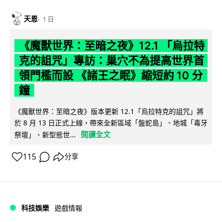
天恩
1 日
《魔獸世界：至暗之夜》12.1 「烏拉特
克的詛咒」專訪：巢穴不為提高世界首
領門檻而設 《諸王之眠》縮短約 10 分
鐘
《魔獸世界：至暗之夜》版本更新 12.1「烏拉特克的詛咒」將
於 8 月 13 日正式上線，帶來全新區域「盤蛇島」、地城「毒牙
閱讀全文
祭壇」、新型態世...
115
分享
科技娛樂
遊戲情報