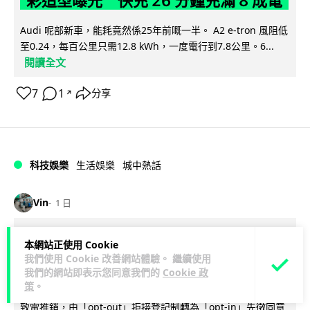
彩造型曝光 快充 26 分鐘充滿 8 成電
Audi 呢部新車，能耗竟然係25年前嘅一半。 A2 e-tron 風阻低
至0.24，每百公里只需12.8 kWh，一度電行到7.8公里。6...
閱讀全文
7
1
分享
↗
科技娛樂
生活娛樂
城中熱話
Vin
1 日
法國 8 月 11 日出新例 未經同意嚴禁
本網站正使用 Cookie
我們使用 Cookie 改善網站體驗。 繼續使用
Cold Call 違規企業最高罰 345 萬
我們的網站即表示您同意我們的
Cookie 政
策
。
法國將於 8 月 11 日起實施新例，全面禁止企業未經消費者同意
致電推銷，由「opt-out」拒接登記制轉為「opt-in」先徵同意