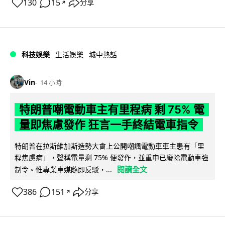
130
15
分享
↗
科技娛樂
生活娛樂
城中熱話
Vin
14 小時
特朗普嘲電動車主有里程病 剩 75% 電
量即焦慮發作 狂言一手終結電車指令
特朗普在拉斯維加斯造勢大會上公開嘲諷電動車車主患有「里
程焦慮病」，聲稱電量剩 75% 便發作，並重申已廢除電動車強
閱讀全文
制令。惟專業車媒隨即反駁，...
386
151
分享
↗