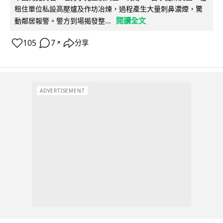
租住單位私設高壓爐及作坊冶煉，過程產生大量刺鼻濃煙，驚
閱讀全文
動鄰居報警。警方到場揭發整...
105
7
分享
↗
ADVERTISEMENT