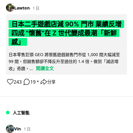
Lawton
1 日
日本二手遊戲店減 90% 門市 業績反增
四成 "懷舊"在 Z 世代變成最潮「新鮮
感」
日本零售巨頭 GEO 將懷舊遊戲銷售門市從 1,000 間大幅減至
99 間，但銷售額卻不降反升至過往的 1.4 倍。做到「減店增
閱讀全文
收」奇蹟，...
243
19
分享
↗
人工智能
Vin
1 日