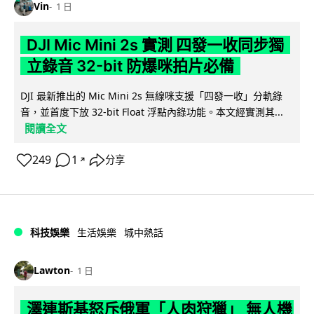
Vin
1 日
DJI Mic Mini 2s 實測 四發一收同步獨
立錄音 32-bit 防爆咪拍片必備
DJI 最新推出的 Mic Mini 2s 無線咪支援「四發一收」分軌錄
音，並首度下放 32-bit Float 浮點內錄功能。本文經實測其...
閱讀全文
249
1
分享
↗
科技娛樂
生活娛樂
城中熱話
Lawton
1 日
澤連斯基怒斥俄軍「人肉狩獵」 無人機