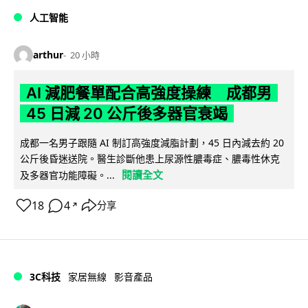
人工智能
arthur
20 小時
AI 減肥餐單配合高強度操練 成都男
45 日減 20 公斤後多器官衰竭
成都一名男子跟隨 AI 制訂高強度減脂計劃，45 日內減去約 20
公斤後昏迷送院。醫生診斷他患上尿源性膿毒症、膿毒性休克
閱讀全文
及多器官功能障礙。...
18
4
分享
↗
3C科技
家居無線
影音產品