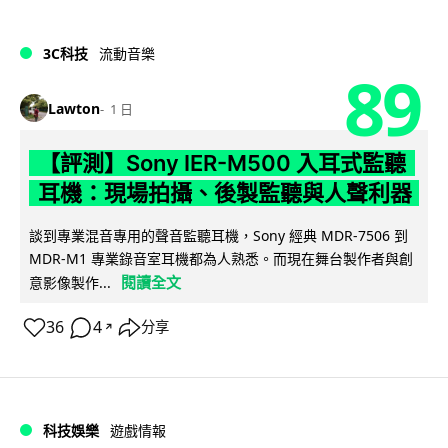
3C科技
流動音樂
89
Lawton
1 日
【評測】Sony IER-M500 入耳式監聽
耳機：現場拍攝、後製監聽與人聲利器
談到專業混音專用的聲音監聽耳機，Sony 經典 MDR-7506 到
MDR-M1 專業錄音室耳機都為人熟悉。而現在舞台製作者與創
閱讀全文
意影像製作...
36
4
分享
↗
科技娛樂
遊戲情報