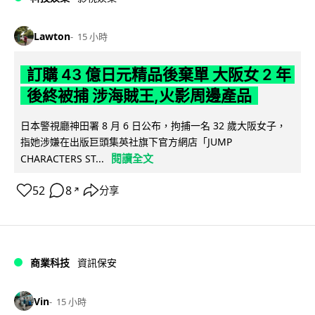
Lawton
15 小時
訂購 43 億日元精品後棄單 大阪女 2 年
後終被捕 涉海賊王,火影周邊產品
日本警視廳神田署 8 月 6 日公布，拘捕一名 32 歲大阪女子，
指她涉嫌在出版巨頭集英社旗下官方網店「JUMP
閱讀全文
CHARACTERS ST...
52
8
分享
↗
商業科技
資訊保安
Vin
15 小時