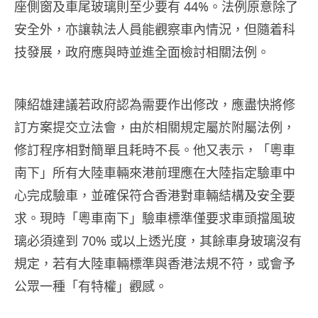
座側窗及車尾玻璃則至少要有 44%。法例原意除了
安全外，亦讓執法人員能觀察車內情況，但隨着科
技發展，政府應與時並進全面檢討相關法例。
陳紹雄建議若政府認為需要作出修改，應盡快將修
訂方案提交立法會，由於相關規定屬於附屬法例，
修訂程序相對簡單且耗時不長。他又表示，「粵車
南下」所有大陸車輛來港前理應在大陸指定驗車中
心完成驗車，並確保符合香港對車輛結構及安全要
求。現時「粵車南下」驗車標準僅要求車頭擋風玻
璃必須達到 70% 或以上透光度，其餘車身玻璃沒有
規定，若有大陸車輛標準與香港法規不符，或會予
公眾一種「有特權」觀感。