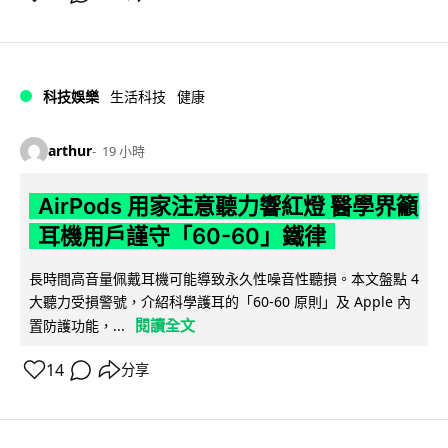
科技娛樂
生活科技
健康
arthur
19 小時
AirPods 用家注意聽力響紅燈 醫學界籲
耳機用戶謹守「60-60」鐵律
長時間高音量佩戴耳機可能導致永久性噪音性聽損。本文盤點 4
大聽力受損警號，介紹科學護耳的「60-60 原則」及 Apple 內
閱讀全文
置防護功能，...
14
分享