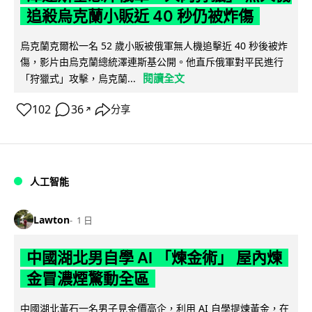
追殺烏克蘭小販近 40 秒仍被炸傷
烏克蘭克爾松一名 52 歲小販被俄軍無人機追擊近 40 秒後被炸
傷，影片由烏克蘭總統澤連斯基公開。他直斥俄軍對平民進行
閱讀全文
「狩獵式」攻擊，烏克蘭...
102
36
分享
↗
人工智能
Lawton
1 日
中國湖北男自學 AI 「煉金術」 屋內煉
金冒濃煙驚動全區
中國湖北黃石一名男子見金價高企，利用 AI 自學提煉黃金，在