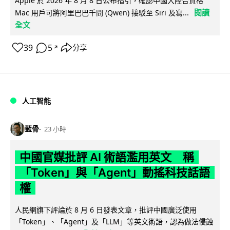
Apple 於 2026 年 8 月 8 日公布指引，確認中國大陸合資格
閱讀
Mac 用戶可將阿里巴巴千問 (Qwen) 接駁至 Siri 及寫...
全文
39
5
分享
↗
人工智能
藍骨
23 小時
中國官媒批評 AI 術語濫用英文 稱
「Token」與「Agent」動搖科技話語
權
人民網旗下評論於 8 月 6 日發表文章，批評中國廣泛使用
「Token」、「Agent」及「LLM」等英文術語，認為做法侵蝕