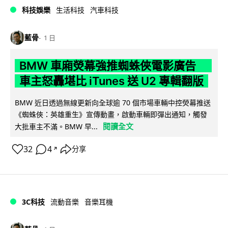
科技娛樂
生活科技
汽車科技
藍骨
1 日
BMW 車廂熒幕強推蜘蛛俠電影廣告
車主怒轟堪比 iTunes 送 U2 專輯翻版
BMW 近日透過無線更新向全球逾 70 個市場車輛中控熒幕推送
《蜘蛛俠：英雄重生》宣傳動畫，啟動車輛即彈出通知，觸發
閱讀全文
大批車主不滿。BMW 早...
32
4
分享
↗
3C科技
流動音樂
音樂耳機