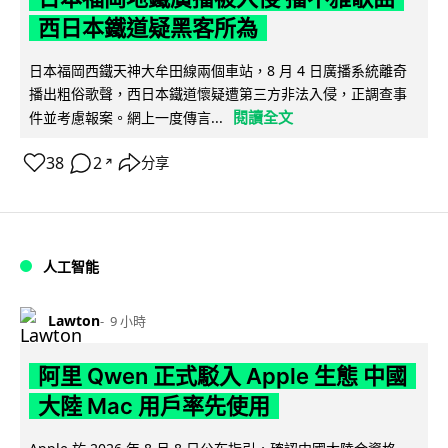
西日本鐵道疑黑客所為
日本福岡西鐵天神大牟田線兩個車站，8 月 4 日廣播系統離奇
播出粗俗歌聲，西日本鐵道懷疑遭第三方非法入侵，正調查事
閱讀全文
件並考慮報案。網上一度傳言...
38
2
分享
↗
人工智能
Lawton
9 小時
阿里 Qwen 正式駁入 Apple 生態 中國
大陸 Mac 用戶率先使用