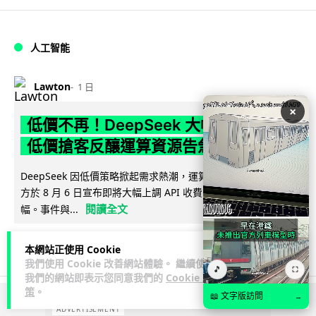
人工智能
Lawton
1 日
×
低價不再！DeepSeek 大幅加價在即
低價搶客反釀運算資源告急
DeepSeek 因低價策略掀起需求熱潮，運算資源不勝負荷，官
方於 8 月 6 日宣布即將大幅上調 API 收費，惟未公布具體加
閱讀全文
幅。事件與...
69
20
分享
↗
本網站正使用 Cookie
我們使用 Cookie 改善網站體驗。 繼續使用
🎵
⛶
我們的網站即表示您同意我們的
Cookie 政
策
。
📖 文字版訪問
→
ADVERTISEMENT