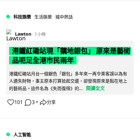
科技娛樂
生活娛樂
城中熱話
Lawton
7 小時
港鐵紅磡站現「黐地銀包」 原來是藝術
品呃足全港市民兩年
港鐵紅磡站月台一個銀色「銀包」多年來一再令乘客誤以為有
人遺失財物，事主原本打算拾起交還，卻發現原來是黏在地上
閱讀全文
的藝術品。這件名為《失而復得》的...
101
3
分享
↗
人工智能