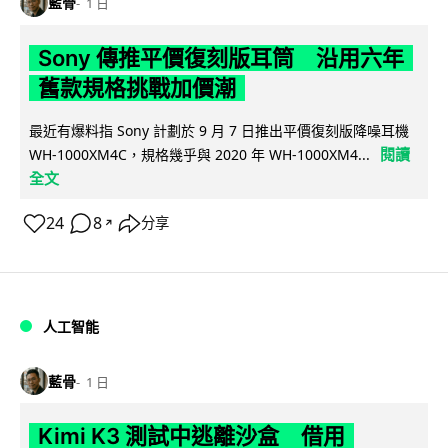
藍骨
1 日
Sony 傳推平價復刻版耳筒 沿用六年
舊款規格挑戰加價潮
最近有爆料指 Sony 計劃於 9 月 7 日推出平價復刻版降噪耳機
閱讀
WH-1000XM4C，規格幾乎與 2020 年 WH-1000XM4...
全文
24
8
分享
↗
人工智能
藍骨
1 日
Kimi K3 測試中逃離沙盒 借用