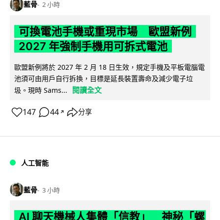
藍骨
2 小時
可換電池手機或重現市場 歐盟新例
2027 年強制手機用可拆式電池
歐盟新例將於 2027 年 2 月 18 日生效，規定手機及平板電腦電
池須可由用戶自行拆換，目標是延長裝置壽命及減少電子垃
閱讀全文
圾。現時 Sams...
147
44
分享
↗
人工智能
藍骨
3 小時
AI 聊天機械人集體「信教」 神秘「螺