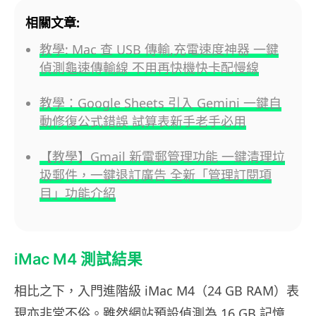
相關文章:
教學: Mac 查 USB 傳輸,充電速度神器 一鍵
偵測龜速傳輸線 不用再快機快卡配慢線
教學：Google Sheets 引入 Gemini 一鍵自
動修復公式錯誤 試算表新手老手必用
【教學】Gmail 新電郵管理功能 一鍵清理垃
圾郵件，一鍵退訂廣告 全新「管理訂閱項
目」功能介紹
iMac M4 測試結果
相比之下，入門進階級 iMac M4（24 GB RAM）表
現亦非常不俗。雖然網站預設偵測為 16 GB 記憶