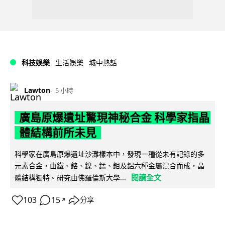
科技娛樂
生活娛樂
城中熱話
Lawton
5 小時
廣島原爆遺址驚現神秘合金 科學家指晶
體結構前所未見
科學家在廣島原爆遺址沙灘樣本中，發現一種從未有記錄的多
元素合金，由鐵、鉻、鎳、錳、鉬及鋁六種金屬混合而成，晶
閱讀全文
體結構獨特。研究由佛羅倫斯大學...
103
15
分享
↗