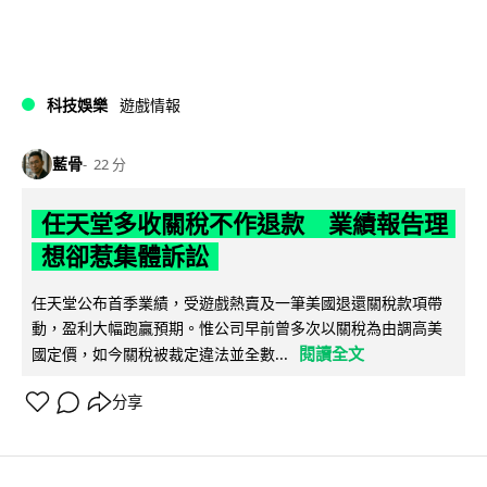
科技娛樂
遊戲情報
藍骨
22 分
任天堂多收關稅不作退款 業績報告理
想卻惹集體訴訟
任天堂公布首季業績，受遊戲熱賣及一筆美國退還關稅款項帶
動，盈利大幅跑贏預期。惟公司早前曾多次以關稅為由調高美
閱讀全文
國定價，如今關稅被裁定違法並全數...
分享