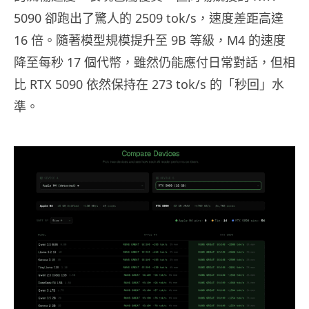
5090 卻跑出了驚人的 2509 tok/s，速度差距高達
16 倍。隨著模型規模提升至 9B 等級，M4 的速度
降至每秒 17 個代幣，雖然仍能應付日常對話，但相
比 RTX 5090 依然保持在 273 tok/s 的「秒回」水
準。