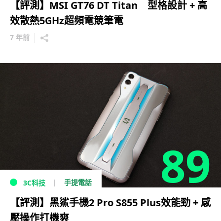
【評測】MSI GT76 DT Titan 型格設計 + 高
效散熱5GHz超頻電競筆電
7 年前
89
手提電話
3C科技
【評測】黑鯊手機2 Pro S855 Plus效能勁 + 感
壓操作打機爽