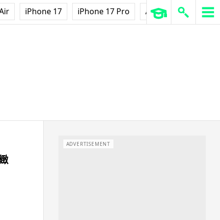
Air
iPhone 17
iPhone 17 Pro
AirPods Pro 3
Ap
ADVERTISEMENT
緻