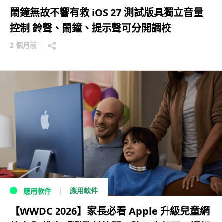
鬧鐘無故不響有救 iOS 27 測試版具獨立音量
控制 鈴聲、鬧鐘、提示聲可分開調校
2 個月前
應用軟件
應用軟件
【WWDC 2026】家長必看 Apple 升級兒童網