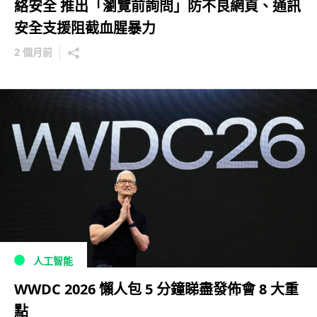
絡安全 推出「瀏覽前詢問」防不良網頁、通訊
安全支援阻截血腥暴力
2 個月前
人工智能
WWDC 2026 懶人包 5 分鐘睇盡發佈會 8 大重
點