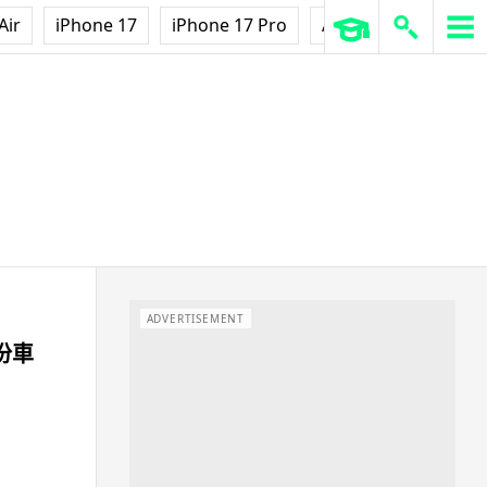
Air
iPhone 17
iPhone 17 Pro
AirPods Pro 3
Ap
ADVERTISEMENT
份車