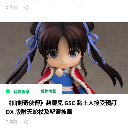
2 年前
買物情報
科技娛樂
《仙劍奇俠傳》趙靈兒 GSC 黏土人接受預訂
DX 版附天蛇杖及聖靈披風
7 年前