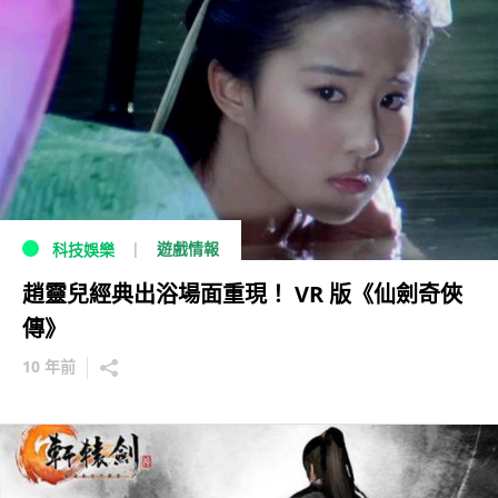
遊戲情報
科技娛樂
趙靈兒經典出浴場面重現！ VR 版《仙劍奇俠
傳》
10 年前