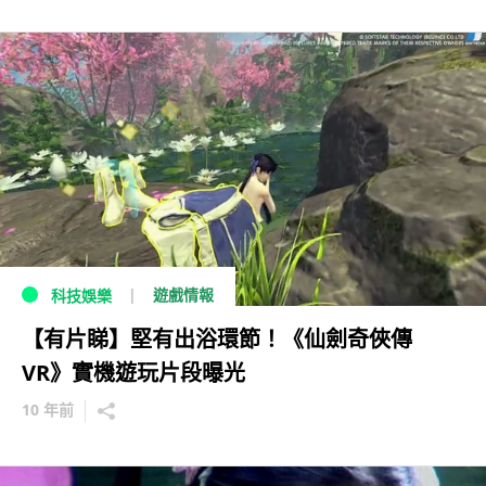
遊戲情報
科技娛樂
【有片睇】堅有出浴環節！《仙劍奇俠傳
VR》實機遊玩片段曝光
10 年前