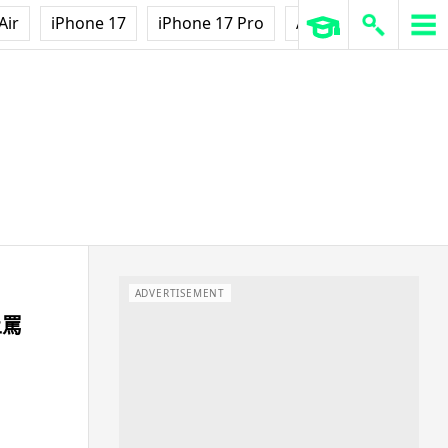
Air
iPhone 17
iPhone 17 Pro
AirPods Pro 3
Ap
ADVERTISEMENT
上罵