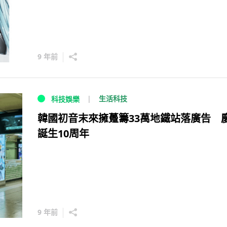
9 年前
生活科技
科技娛樂
韓國初音末來擁躉籌33萬地鐵站落廣告 
誕生10周年
9 年前