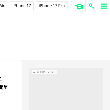
Air
iPhone 17
iPhone 17 Pro
AirPods Pro 3
Ap
ADVERTISEMENT
手
視覺呈