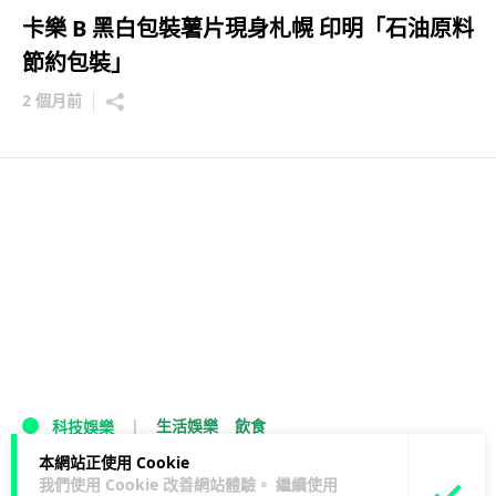
卡樂 B 黑白包裝薯片現身札幌 印明「石油原料
節約包裝」
2 個月前
生活娛樂
飲食
科技娛樂
本網站正使用 Cookie
卡樂B包裝轉黑白 中東局勢令油墨短缺
我們使用 Cookie 改善網站體驗。 繼續使用