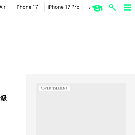
Air
iPhone 17
iPhone 17 Pro
AirPods Pro 3
Ap
ADVERTISEMENT
升級