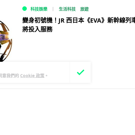
生活科技
旅遊
科技娛樂
變身初號機！JR 西日本《EVA》新幹線列
將投入服務
您同意我們的
Cookie 政策
。
11 年前