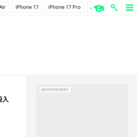
Air
iPhone 17
iPhone 17 Pro
AirPods Pro 3
Ap
ADVERTISEMENT
日投入