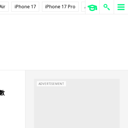
Air
iPhone 17
iPhone 17 Pro
AirPods Pro 3
Ap
ADVERTISEMENT
駁數