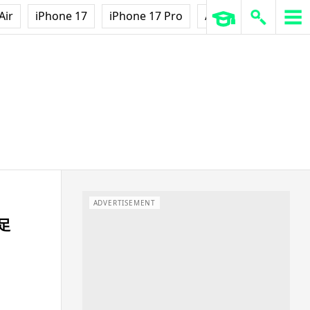
Air
iPhone 17
iPhone 17 Pro
AirPods Pro 3
Ap
ADVERTISEMENT
足