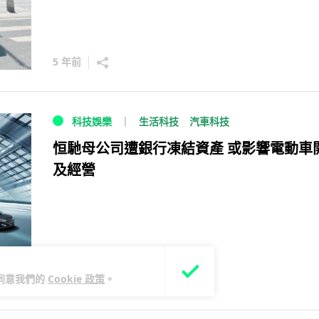
5 年前
生活科技
汽車科技
科技娛樂
恒馳母公司遭銀行凍結資產 或影響電動車
及經營
您同意我們的
Cookie 政策
。
5 年前