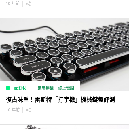
10 年前
家居無線
桌上電腦
3C科技
復古味重！雷斯特「打字機」機械鍵盤評測
10 年前