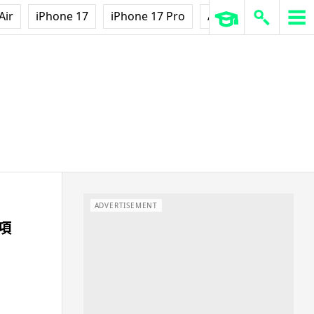
Air
iPhone 17
iPhone 17 Pro
AirPods Pro 3
Ap
ADVERTISEMENT
項