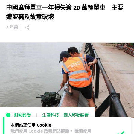
中國摩拜單車一年損失逾 20 萬輛單車 主要
遭盜竊及故意破壞
7 年前
生活科技
個人移動裝置
科技娛樂
本網站正使用 Cookie
半夜丟進河道！廣州撈出逾 3,000 共享單車
我們使用 Cookie 改善網站體驗。 繼續使用