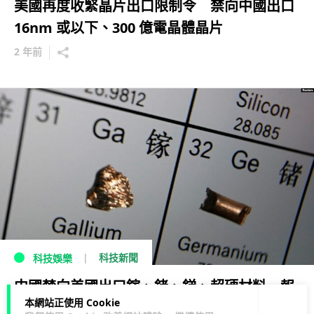
美國再度收緊晶片出口限制令 禁向中國出口
16nm 或以下、300 億電晶體晶片
2 年前
科技新聞
科技娛樂
中國禁向美國出口鎵、鍺、銻、超硬材料 報
本網站正使用 Cookie
復美國半導體出口新禁令