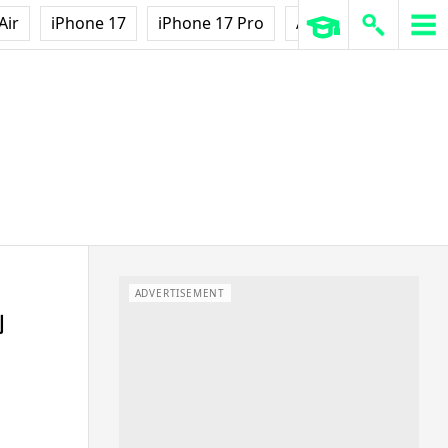
Air
iPhone 17
iPhone 17 Pro
AirPods Pro 3
Ap
ADVERTISEMENT
到