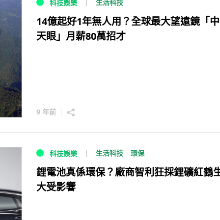
生活科技
科技娛樂
14億起好1年無人用？全球最大望遠鏡「
天眼」月薪80萬招才
9 年前
生活科技
環保
科技娛樂
鋰電池真係環保？廠商智利狂採鋰礦紅鶴
大受影響