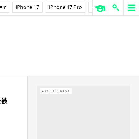
Air
iPhone 17
iPhone 17 Pro
AirPods Pro 3
Ap
ADVERTISEMENT
止被