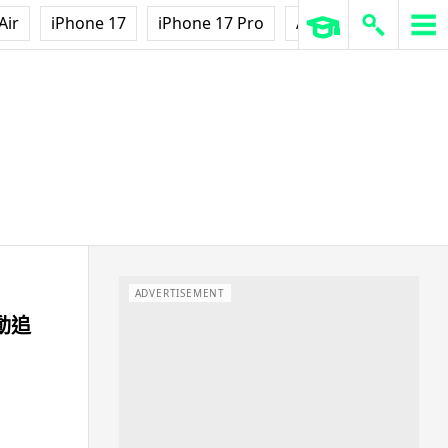
Air
iPhone 17
iPhone 17 Pro
AirPods Pro 3
Ap
ADVERTISEMENT
動追