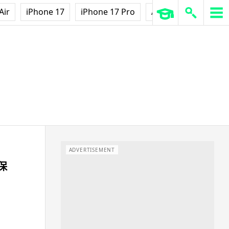
Air
iPhone 17
iPhone 17 Pro
AirPods Pro 3
Ap
ADVERTISEMENT
保