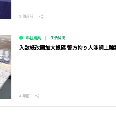
5 個月前
生活科技
科技娛樂
入數紙改圖加大銀碼 警方拘 9 人涉網上騙
4 年前