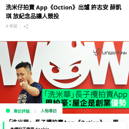
洗米仔拍賣 App《Oction》出爐 許志安 薛凱
琪 放紀念品讓人競投
9 年前
人物專訪
專訪評論
「洗米華」長子攪拍賣App《Oction》 周