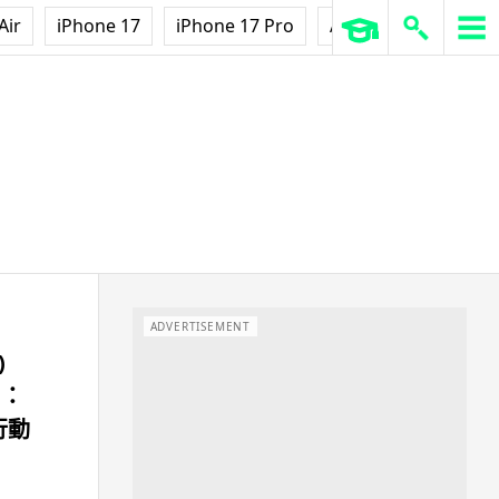
Air
iPhone 17
iPhone 17 Pro
AirPods Pro 3
Ap
ADVERTISEMENT
)
」：
 行動