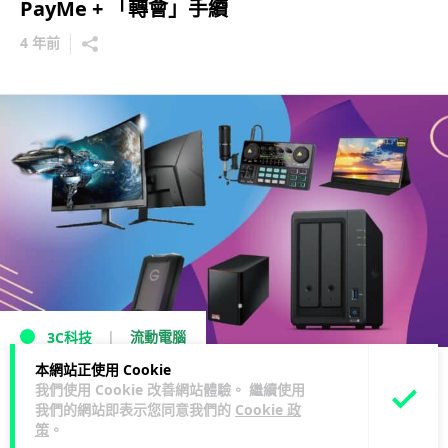
PayMe + 「轉會」手續
4 年前
流動電腦
3C科技
本網站正使用 Cookie
漢科電腦節 2021 優惠 比賽競逐$6,000獎品
我們使用 Cookie 改善網站體驗。 繼續使用
我們的網站即表示您同意我們的
Cookie 政
5 年前
策
。