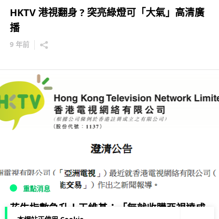
HKTV 港視翻身 ? 突亮綠燈可「大氣」高清廣
播
9 年前
重點消息
花生指數急升！王維基：「無就收購亞視達成