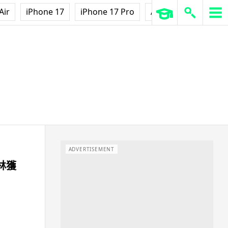
Air
iPhone 17
iPhone 17 Pro
AirPods Pro 3
Ap
ADVERTISEMENT
林獲