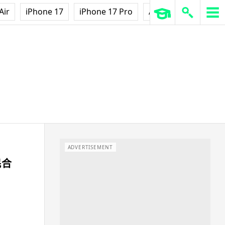
Air
iPhone 17
iPhone 17 Pro
AirPods Pro 3
Ap
ADVERTISEMENT
民合