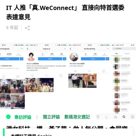
IT 人推「真.WeConnect」 直接向特首選委
表達意見
9 年前
獨立評論
數碼港女週記
專訪評論
港女科技一週 黃子華：做人無公關，食屎㗎