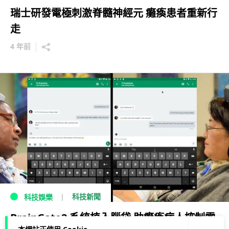
瑞士研發電極刺激脊髓神經元 癱瘓患者重新行
走
4 年前
科技新聞
科技娛樂
BrainGate2 系統植入腦袋 助癱瘓病人控制電