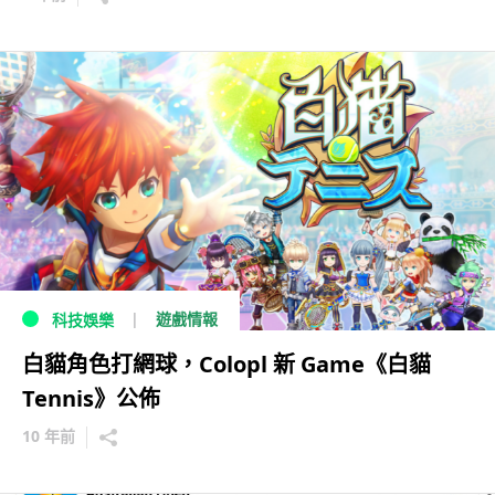
遊戲情報
科技娛樂
白貓角色打網球，Colopl 新 Game《白貓
Tennis》公佈
10 年前