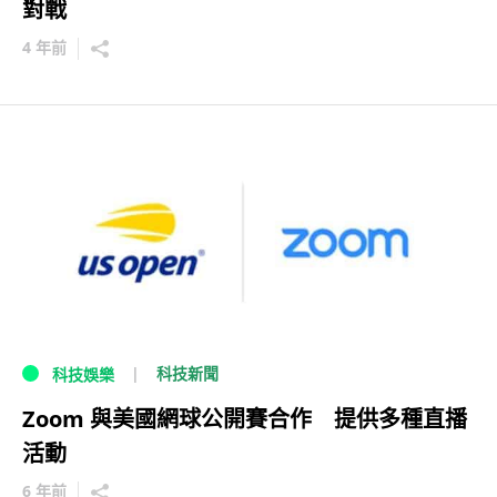
對戰
4 年前
科技新聞
科技娛樂
Zoom 與美國網球公開賽合作 提供多種直播
活動
6 年前