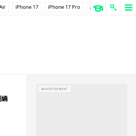
Air
iPhone 17
iPhone 17 Pro
AirPods Pro 3
Ap
ADVERTISEMENT
圖繞