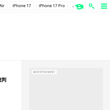
Air
iPhone 17
iPhone 17 Pro
AirPods Pro 3
Ap
ADVERTISEMENT
統判