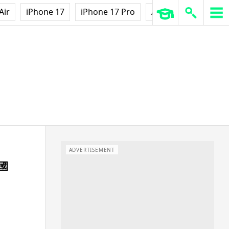
Air
iPhone 17
iPhone 17 Pro
AirPods Pro 3
Ap
ADVERTISEMENT
國