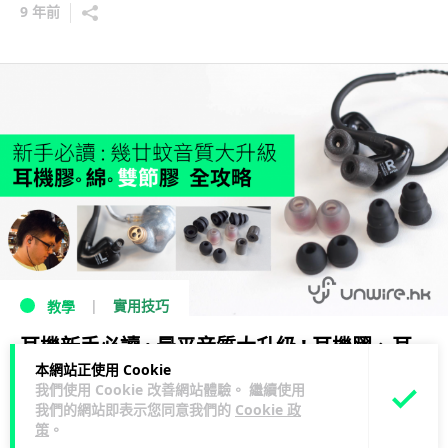
9 年前
實用技巧
教學
耳機新手必讀 : 最平音質大升級 ! 耳機膠、耳
本網站正使用 Cookie
棉及二節膠 全攻略
我們使用 Cookie 改善網站體驗。 繼續使用
我們的網站即表示您同意我們的
Cookie 政
10 年前
策
。