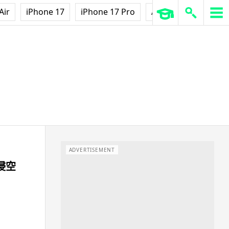
Air
iPhone 17
iPhone 17 Pro
AirPods Pro 3
Ap
ADVERTISEMENT
侵空