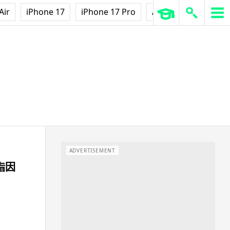
Air
iPhone 17
iPhone 17 Pro
AirPods Pro 3
Ap
ADVERTISEMENT
直指因