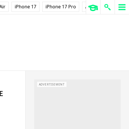
Air
iPhone 17
iPhone 17 Pro
AirPods Pro 3
Ap
ADVERTISEMENT
正