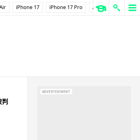
Air
iPhone 17
iPhone 17 Pro
AirPods Pro 3
Ap
ADVERTISEMENT
被判