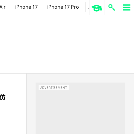
Air
iPhone 17
iPhone 17 Pro
AirPods Pro 3
Ap
ADVERTISEMENT
模仿