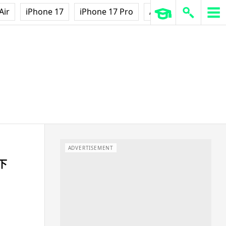
Air
iPhone 17
iPhone 17 Pro
AirPods Pro 3
Ap
ADVERTISEMENT
下