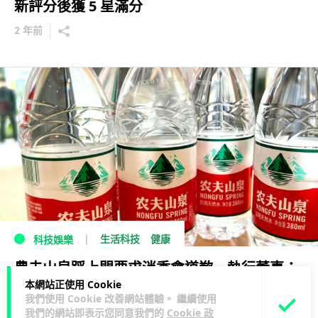
新評分後獲 5 星滿分
2 年前
生活科技
健康
科技娛樂
農夫山泉踩上門要求消委會道歉 執行董事：
本網站正使用 Cookie
若不道歉追究到底
我們使用 Cookie 改善網站體驗。 繼續使用
我們的網站即表示您同意我們的
Cookie 政
2 年前