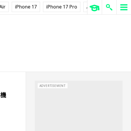
Air
iPhone 17
iPhone 17 Pro
AirPods Pro 3
Ap
ADVERTISEMENT
人機