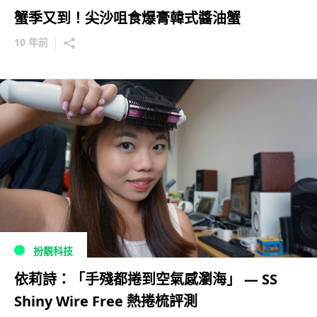
蟹季又到！尖沙咀食爆膏韓式醬油蟹
10 年前
扮靚科技
依莉詩：「手殘都捲到空氣感瀏海」 — SS
Shiny Wire Free 熱捲梳評測