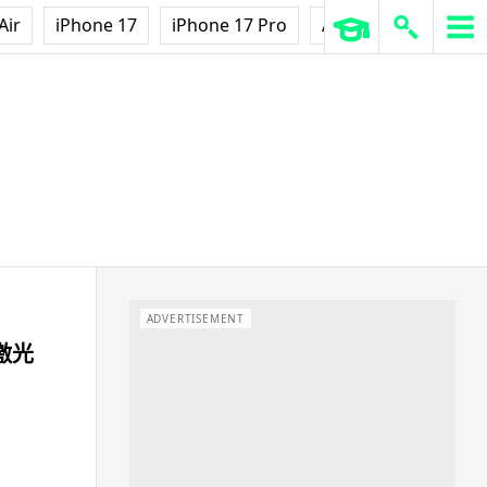
Air
iPhone 17
iPhone 17 Pro
AirPods Pro 3
Ap
ADVERTISEMENT
激光