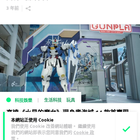
3 年前
生活科技
玩具
科技娛樂
高達《水星的魔女》現身奧海城 14 款首賣限
本網站正使用 Cookie
定版高達 + 「風靈高達」1.7 米立像打卡位
我們使用 Cookie 改善網站體驗。 繼續使用
我們的網站即表示您同意我們的
Cookie 政
4 年前
策
。