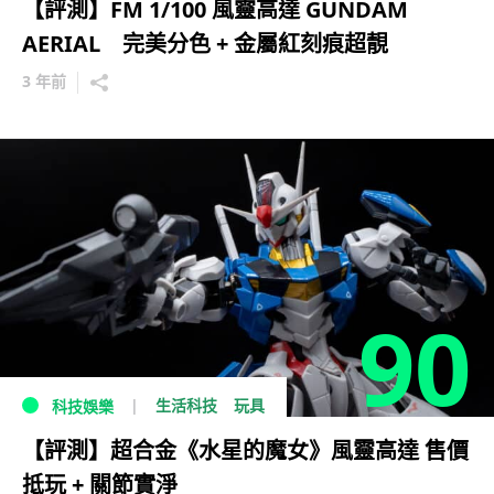
【評測】FM 1/100 風靈高達 GUNDAM
AERIAL 完美分色 + 金屬紅刻痕超靚
3 年前
90
生活科技
玩具
科技娛樂
【評測】超合金《水星的魔女》風靈高達 售價
抵玩 + 關節實淨