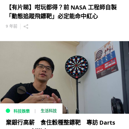
【有片睇】咁玩都得？前 NASA 工程師自製
「動態追蹤飛鏢靶」必定能命中紅心
9 年前
生活科技
科技娛樂
棄銀行高薪 食住穀種整鏢靶 專訪 Darts