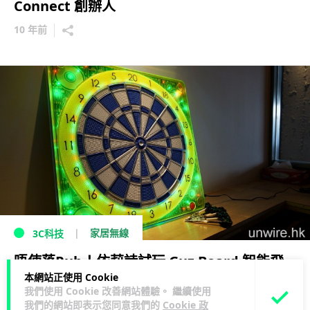
Connect 創辦人
10 年前
家居無線
3C科技
唔使落Pub！依莉詩試玩 Guz Board 智能飛
本網站正使用 Cookie
鏢靶
我們使用 Cookie 改善網站體驗。 繼續使用
我們的網站即表示您同意我們的
Cookie 政
11 年前